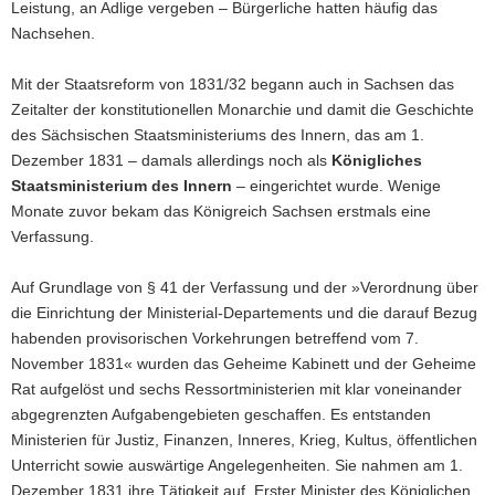
Leistung, an Adlige vergeben – Bürgerliche hatten häufig das
a
Nachsehen.
v
i
Mit der Staatsreform von 1831/32 begann auch in Sachsen das
g
Zeitalter der konstitutionellen Monarchie und damit die Geschichte
a
des Sächsischen Staatsministeriums des Innern, das am 1.
t
Dezember 1831 – damals allerdings noch als
Königliches
i
Staatsministerium des Innern
– eingerichtet wurde. Wenige
o
Monate zuvor bekam das Königreich Sachsen erstmals eine
n
Verfassung.
Auf Grundlage von § 41 der Verfassung und der »Verordnung über
die Einrichtung der Ministerial-Departements und die darauf Bezug
habenden provisorischen Vorkehrungen betreffend vom 7.
November 1831« wurden das Geheime Kabinett und der Geheime
Rat aufgelöst und sechs Ressortministerien mit klar voneinander
abgegrenzten Aufgabengebieten geschaffen. Es entstanden
Ministerien für Justiz, Finanzen, Inneres, Krieg, Kultus, öffentlichen
Unterricht sowie auswärtige Angelegenheiten. Sie nahmen am 1.
Dezember 1831 ihre Tätigkeit auf. Erster Minister des Königlichen