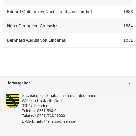
Eduard Gottlob von Nostitz und Jänckendorf
1836-1
Hans Georg von Carlowitz
1834-1
Bernhard August von Lindenau
1831-1
Footer-
Herausgeber
Bereich
Sächsisches Staatsministerium des Innern
Wilhelm-Buck-Straße 2
01097
Dresden
Telefon:
0351 564-0
Telefax:
0351 564-31999
E-Mail:
info@smi.sachsen.de