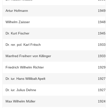
Artur Hofmann
1949-1
Wilhelm Zaisser
1948-1
Dr. Kurt Fischer
1945-1
Dr. rer. pol. Karl Fritsch
1933-1
Manfred Freiherr von Killinger
1933 I
Friedrich Wilhelm Richter
1929-1
Dr. iur. Hans Willibalt Apelt
1927-1
Dr. iur. Julius Dehne
1927 I
Max Wilhelm Müller
1924-1