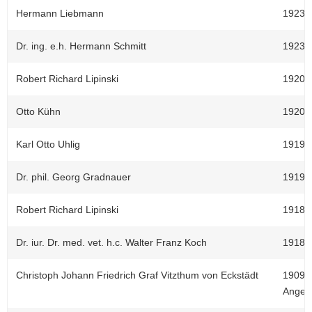
Hermann Liebmann
1923-1
Dr. ing. e.h. Hermann Schmitt
1923-1
Robert Richard Lipinski
1920-1
Otto Kühn
1920 I
Karl Otto Uhlig
1919-1
Dr. phil. Georg Gradnauer
1919 I
Robert Richard Lipinski
1918-1
Dr. iur. Dr. med. vet. h.c. Walter Franz Koch
1918 I
Christoph Johann Friedrich Graf Vitzthum von Eckstädt
1909-1
Angel