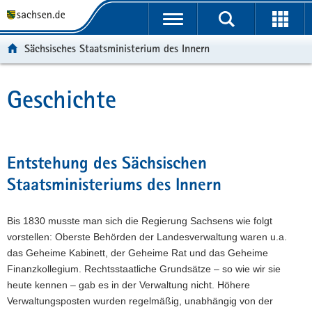
P
P
H
F
o
o
a
o
r
r
u
o
Sächsisches Staatsministerium des Innern
t
t
p
t
a
a
t
e
l
l
i
r
Geschichte
Hauptinhalt
ü
n
n
-
b
a
h
B
e
v
a
e
r
i
l
r
Entstehung des Sächsischen
g
g
t
e
Staatsministeriums des Innern
r
a
i
e
t
c
i
i
h
Bis 1830 musste man sich die Regierung Sachsens wie folgt
f
o
vorstellen: Oberste Behörden der Landesverwaltung waren u.a.
e
n
das Geheime Kabinett, der Geheime Rat und das Geheime
n
Finanzkollegium. Rechtsstaatliche Grundsätze – so wie wir sie
d
heute kennen – gab es in der Verwaltung nicht. Höhere
e
Verwaltungsposten wurden regelmäßig, unabhängig von der
N