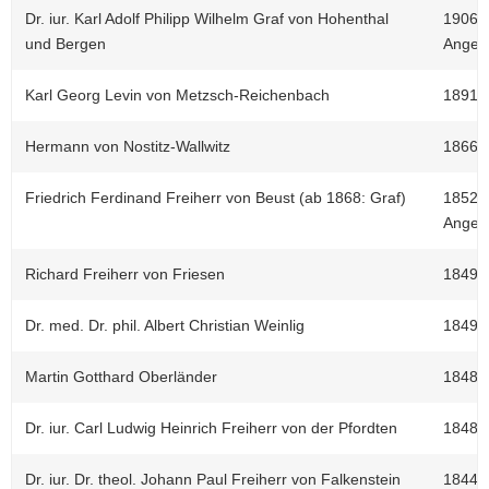
Dr. iur. Karl Adolf Philipp Wilhelm Graf von Hohenthal
1906-1
und Bergen
Angel
Karl Georg Levin von Metzsch-Reichenbach
1891-1
Hermann von Nostitz-Wallwitz
1866-1
Friedrich Ferdinand Freiherr von Beust (ab 1868: Graf)
1852-1
Angel
Richard Freiherr von Friesen
1849-1
Dr. med. Dr. phil. Albert Christian Weinlig
1849 I
Martin Gotthard Oberländer
1848-1
Dr. iur. Carl Ludwig Heinrich Freiherr von der Pfordten
1848 z
Dr. iur. Dr. theol. Johann Paul Freiherr von Falkenstein
1844-1