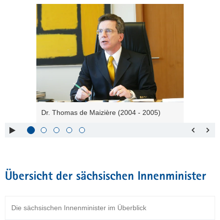
Bitte
verwenden
Sie
folgende
Tasten
zur
Steuerung
des
Sliders:
Pfeiltaste
Vorwärts
Dr. Thomas de Maizière (2004 - 2005)
rechts :
blättern
Pfeiltaste
Zurück
links :
blättern
Pfeiltaste
Bildunterschrift
oben :
anzeigen
Übersicht der sächsischen Innenminister
Pfeiltaste
Bildunterschrift
unten :
verbergen
Eingabetaste
Vollbildmodus
Die sächsischen Innenminister im Überblick
:
öffnen