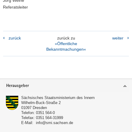
Jörg Weihe
Referatsleiter
zurück
zurück zu
weiter
»Öffentliche
Bekanntmachungen«
Footer-
Herausgeber
Bereich
Sächsisches Staatsministerium des Innern
Wilhelm-Buck-Straße 2
01097
Dresden
Telefon:
0351 564-0
Telefax:
0351 564-31999
E-Mail:
info@smi.sachsen.de