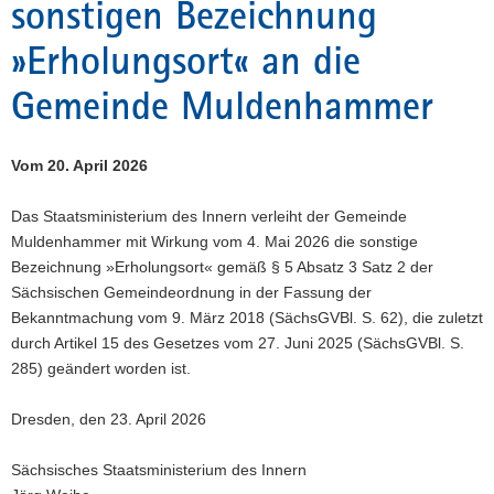
sonstigen Bezeichnung
a
»Erholungsort« an die
v
i
Gemeinde Muldenhammer
g
a
t
Vom 20. April 2026
i
o
Das Staatsministerium des Innern verleiht der Gemeinde
n
Muldenhammer mit Wirkung vom 4. Mai 2026 die sonstige
Bezeichnung »Erholungsort« gemäß § 5 Absatz 3 Satz 2 der
Sächsischen Gemeindeordnung in der Fassung der
Bekanntmachung vom 9. März 2018 (SächsGVBl. S. 62), die zuletzt
durch Artikel 15 des Gesetzes vom 27. Juni 2025 (SächsGVBl. S.
285) geändert worden ist.
Dresden, den 23. April 2026
Sächsisches Staatsministerium des Innern