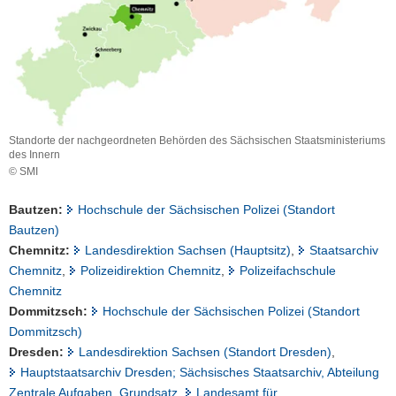
a
v
i
g
a
t
i
Standorte der nachgeordneten Behörden des Sächsischen Staatsministeriums
des Innern
o
© SMI
n
Standorte
der
Bautzen:
Hochschule der Sächsischen Polizei (Standort
nachgeordneten
Bautzen)
Behörden
Chemnitz:
Landesdirektion Sachsen (Hauptsitz)
,
Staatsarchiv
des
Sächsischen
Chemnitz
,
Polizeidirektion Chemnitz
,
Polizeifachschule
Staatsministeriums
Chemnitz
des
Dommitzsch:
Hochschule der Sächsischen Polizei (Standort
Innern
Dommitzsch)
Dresden:
Landesdirektion Sachsen (Standort Dresden)
,
Hauptstaatsarchiv Dresden; Sächsisches Staatsarchiv, Abteilung
Zentrale Aufgaben, Grundsatz
,
Landesamt für