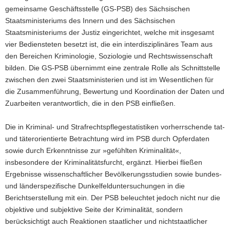
gemeinsame Geschäftsstelle (GS-PSB) des Sächsischen
a
Staatsministeriums des Innern und des Sächsischen
v
Staatsministeriums der Justiz eingerichtet, welche mit insgesamt
i
vier Bediensteten besetzt ist, die ein interdisziplinäres Team aus
g
den Bereichen Kriminologie, Soziologie und Rechtswissenschaft
a
bilden. Die GS-PSB übernimmt eine zentrale Rolle als Schnittstelle
t
zwischen den zwei Staatsministerien und ist im Wesentlichen für
i
die Zusammenführung, Bewertung und Koordination der Daten und
o
Zuarbeiten verantwortlich, die in den PSB einfließen.
n
Die in Kriminal- und Strafrechtspflegestatistiken vorherrschende tat-
und täterorientierte Betrachtung wird im PSB durch Opferdaten
sowie durch Erkenntnisse zur »gefühlten Kriminalität«,
insbesondere der Kriminalitätsfurcht, ergänzt. Hierbei fließen
Ergebnisse wissenschaftlicher Bevölkerungsstudien sowie bundes-
und länderspezifische Dunkelfelduntersuchungen in die
Berichtserstellung mit ein. Der PSB beleuchtet jedoch nicht nur die
objektive und subjektive Seite der Kriminalität, sondern
berücksichtigt auch Reaktionen staatlicher und nichtstaatlicher