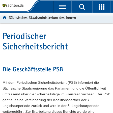
P
P
H
F
o
o
a
o
r
r
u
o
Sächsisches Staatsministerium des Innern
t
t
p
t
a
a
t
e
l
l
i
r
Periodischer
Hauptinhalt
ü
n
n
-
Sicherheitsbericht
b
a
h
B
e
v
a
e
r
i
l
r
g
g
t
e
r
a
i
Die Geschäftsstelle PSB
e
t
c
i
i
h
Mit dem Periodischen Sicherheitsbericht (PSB) informiert die
f
o
Sächsische Staatsregierung das Parlament und die Öffentlichkeit
e
n
umfassend über die Sicherheitslage im Freistaat Sachsen. Der PSB
n
geht auf eine Vereinbarung der Koalitionspartner der 7.
d
Legislaturperiode zurück und wird in der 8. Legislaturperiode
e
weitergeführt. Zur Erarbeitung dieses Berichts wurde eine
N