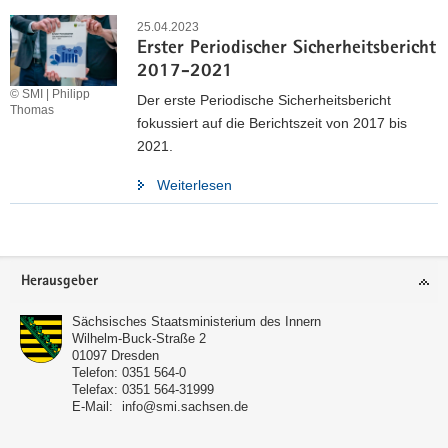
25.04.2023
Erster Periodischer Sicherheitsbericht
2017-2021
© SMI | Philipp
Der erste Periodische Sicherheitsbericht
Thomas
fokussiert auf die Berichtszeit von 2017 bis
2021.
Weiterlesen
Footer-
Herausgeber
Bereich
Sächsisches Staatsministerium des Innern
Wilhelm-Buck-Straße 2
01097
Dresden
Telefon:
0351 564-0
Telefax:
0351 564-31999
E-Mail:
info@smi.sachsen.de