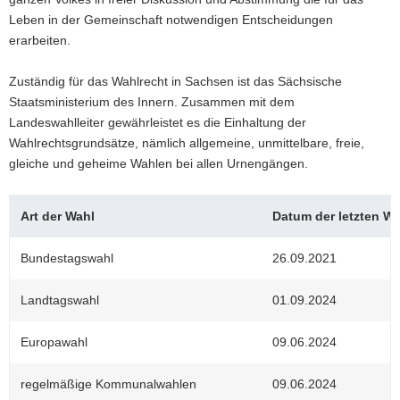
Leben in der Gemeinschaft notwendigen Entscheidungen
a
erarbeiten.
v
i
Zuständig für das Wahlrecht in Sachsen ist das Sächsische
g
Staatsministerium des Innern. Zusammen mit dem
a
Landeswahlleiter gewährleistet es die Einhaltung der
t
Wahlrechtsgrundsätze, nämlich allgemeine, unmittelbare, freie,
i
gleiche und geheime Wahlen bei allen Urnengängen.
o
n
Art der Wahl
Datum der letzten Wa
Bundestagswahl
26.09.2021
Landtagswahl
01.09.2024
Europawahl
09.06.2024
regelmäßige Kommunalwahlen
09.06.2024